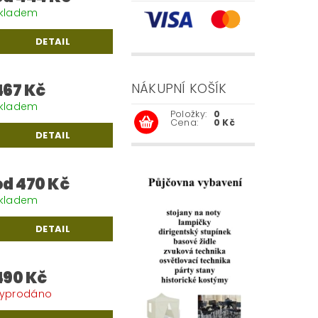
kladem
DETAIL
467 Kč
NÁKUPNÍ KOŠÍK
kladem
Položky:
0
Cena:
0 Kč
DETAIL
od 470 Kč
kladem
DETAIL
490 Kč
yprodáno