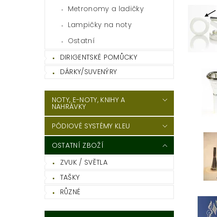
Metronomy a ladičky
Lampičky na noty
Ostatní
DIRIGENTSKÉ POMŮCKY
DÁRKY/SUVENÝRY
NOTY, E-NOTY, KNIHY A
NAHRÁVKY
PÓDIOVÉ SYSTÉMY KLEU
OSTATNÍ ZBOŽÍ
ZVUK / SVĚTLA
TAŠKY
RŮZNÉ