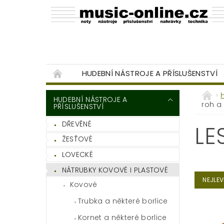
HUDEBNÍ NÁSTROJE A PŘÍSLUŠENSTVÍ
BAZAR
KONTAKTY
BLOG
OB
HUDEBNÍ NÁSTROJE A
roh a 
PŘÍSLUŠENSTVÍ
DŘEVĚNÉ
LE
ŽESŤOVÉ
LOVECKÉ
NÁTRUBKY KOVOVÉ I PLASTOVÉ
NEJLEV
Kovové
Trubka a některé borlice
Kornet a některé borlice