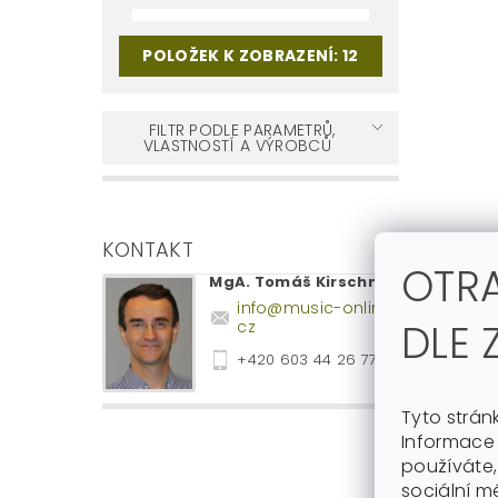
POLOŽEK K ZOBRAZENÍ:
12
FILTR PODLE PARAMETRŮ,
VLASTNOSTÍ A VÝROBCŮ
KONTAKT
OTR
MgA. Tomáš Kirschner
info
@
music-online.
DLE 
cz
+420 603 44 26 77
Tyto strán
Informace 
používáte,
sociální mé