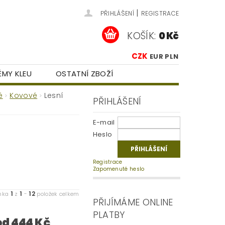
|
PŘIHLÁŠENÍ
REGISTRACE
KOŠÍK:
0 Kč
CZK
EUR
PLN
ÉMY KLEU
OSTATNÍ ZBOŽÍ
 OCHRANY OSOBNÍCH ÚDAJŮ
é
Kovové
Lesní
PŘIHLÁŠENÍ
E-mail
Heslo
Registrace
Zapomenuté heslo
1
1
12
ánka
z
-
položek celkem
PŘIJÍMÁME ONLINE
PLATBY
od 444 Kč