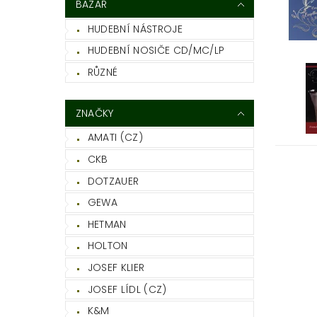
BAZAR
HUDEBNÍ NÁSTROJE
HUDEBNÍ NOSIČE CD/MC/LP
RŮZNÉ
ZNAČKY
AMATI (CZ)
CKB
DOTZAUER
GEWA
HETMAN
HOLTON
JOSEF KLIER
JOSEF LÍDL (CZ)
K&M