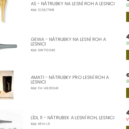
AS - NÁTRUBKY NA LESNÍ ROH A LESNICI
S
Kód:
1226/7WB
GEWA - NÁTRUBKY NA LESNÍ ROH A
S
LESNICI
Kód:
GW710040
AMATI - NÁTRUBKY PRO LESNÍ ROH A
S
LESNICI
Kód:
FH-A9310HR
LÍDL 11 - NÁTRUBEK A LESNÍ ROH, LESNICI
V
Kód:
NFH-L11