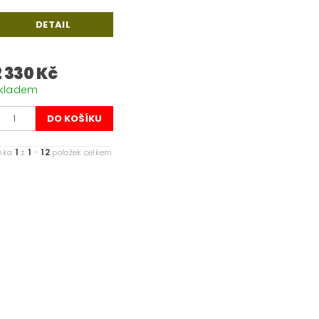
DETAIL
2 330 Kč
kladem
1
1
12
ánka
z
-
položek celkem