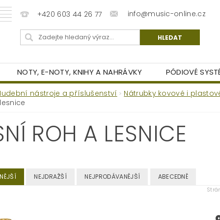
info@music-online.cz
+420 603 44 26 77
NOTY, E-NOTY, KNIHY A NAHRÁVKY
PÓDIOVÉ SYST
CHODNÍ PODMÍNKY
REKLAMAČNÍ ŘÁD
PODMÍNKY
Hudební nástroje a příslušenství
Nátrubky kovové i plastov
lesnice
SNÍ ROH A LESNICE
NĚJŠÍ
NEJDRAŽŠÍ
NEJPRODÁVANĚJŠÍ
ABECEDNĚ
Str