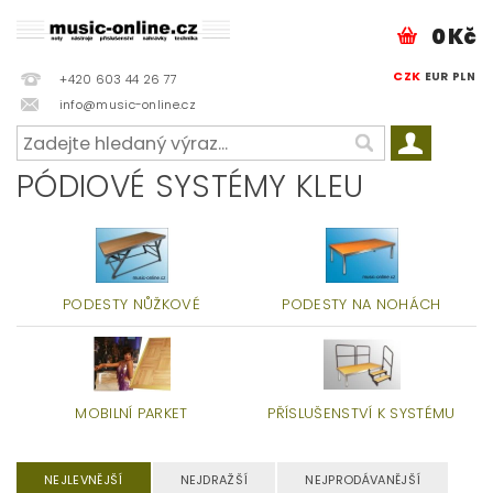
0 Kč
CZK
EUR
PLN
+420 603 44 26 77
info@music-online.cz
PÓDIOVÉ SYSTÉMY KLEU
PODESTY NŮŽKOVÉ
PODESTY NA NOHÁCH
MOBILNÍ PARKET
PŘÍSLUŠENSTVÍ K SYSTÉMU
NEJLEVNĚJŠÍ
NEJDRAŽŠÍ
NEJPRODÁVANĚJŠÍ