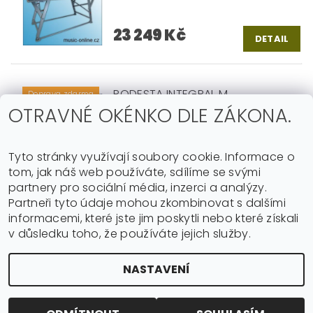
23 249 Kč
DETAIL
PODESTA INTEGRAL M
Doprava zdarma
OTRAVNÉ OKÉNKO DLE ZÁKONA.
26 938 Kč
DETAIL
Tyto stránky využívají soubory cookie. Informace o
tom, jak náš web používáte, sdílíme se svými
partnery pro sociální média, inzerci a analýzy.
Partneři tyto údaje mohou zkombinovat s dalšími
|
Shoptet.cz
Můjprvníeshop.cz
informacemi, které jste jim poskytli nebo které získali
v důsledku toho, že používáte jejich služby.
Upravit nastavení
2026 ©
music-online.cz
, všechna práva vyhrazena
NASTAVENÍ
cookies
Vytvořil Shoptet