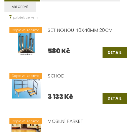
ABECEDNĚ
7
položek celkem
SET NOHOU 40X40MM 20CM
Doprava zdarma
580 Kč
DETAIL
SCHOD
Doprava zdarma
3 133 Kč
DETAIL
MOBILNÍ PARKET
Doprava zdarma