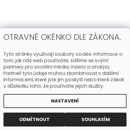
OTRAVNÉ OKÉNKO DLE ZÁKONA.
Tyto stránky využívají soubory cookie. Informace o
tom, jak náš web používáte, sdílíme se svými
partnery pro sociální média, inzerci a analýzy.
|
Shoptet.cz
Můjprvníeshop.cz
Partneři tyto údaje mohou zkombinovat s dalšími
informacemi, které jste jim poskytli nebo které získali
v důsledku toho, že používáte jejich služby.
Upravit nastavení
2026 ©
music-online.cz
, všechna práva vyhrazena
NASTAVENÍ
cookies
Vytvořil Shoptet
ODMÍTNOUT
SOUHLASÍM