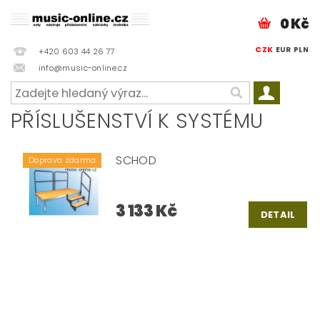
0 Kč
CZK
EUR
PLN
+420 603 44 26 77
info@music-online.cz
PŘÍSLUŠENSTVÍ K SYSTÉMU
SCHOD
Doprava zdarma
3 133 Kč
DETAIL