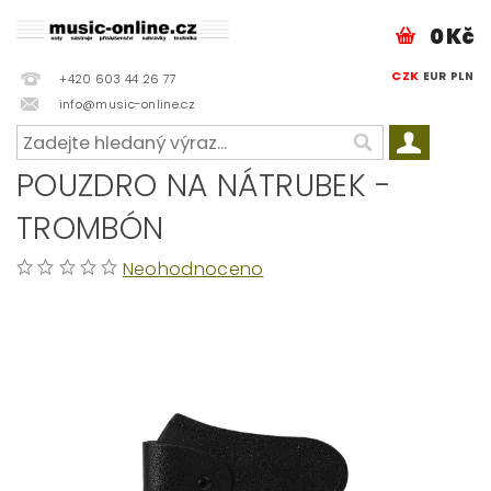
0 Kč
CZK
EUR
PLN
+420 603 44 26 77
info@music-online.cz
POUZDRO NA NÁTRUBEK -
TROMBÓN
Neohodnoceno