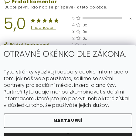
Přidat komentář
Buďte první, kdo napíše příspěvek k této položce.
5,0
5
1x
4
0x
1 hodnocení
3
0x
2
0x
Přidat hodnocení
1
0x
OTRAVNÉ OKÉNKO DLE ZÁKONA.
Tyto stránky využívají soubory cookie. Informace o
tom, jak náš web používáte, sdílíme se svými
partnery pro sociální média, inzerci a analýzy.
Partneři tyto údaje mohou zkombinovat s dalšími
|
Shoptet.cz
Můjprvníeshop.cz
informacemi, které jste jim poskytli nebo které získali
v důsledku toho, že používáte jejich služby.
Upravit nastavení
2026 ©
music-online.cz
, všechna práva vyhrazena
NASTAVENÍ
cookies