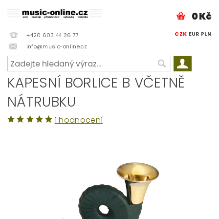
0 Kč
CZK
EUR
PLN
+420 603 44 26 77
info@music-online.cz
KAPESNÍ BORLICE B VČETNĚ
NÁTRUBKU
1 hodnocení